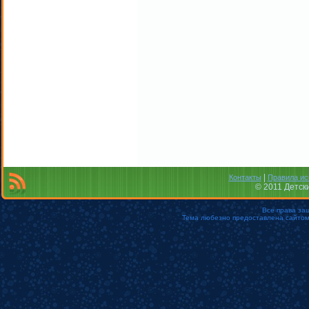
|
Контакты
Правила ис
© 2011 Детск
Все права за
Тема любезно предоставлена сайто