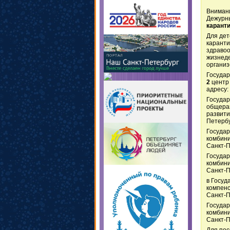
Вниман
Дежурны
карант
Для дет
каранти
здравоо
жизнеде
организ
Государ
2
центр 
адресу: 
Госуда
общераз
развити
Петербу
Государ
комбини
Санкт-П
Государ
комбини
Санкт-П
в Госуд
компенс
Санкт-П
Государ
комбини
Санкт-П
Для пос