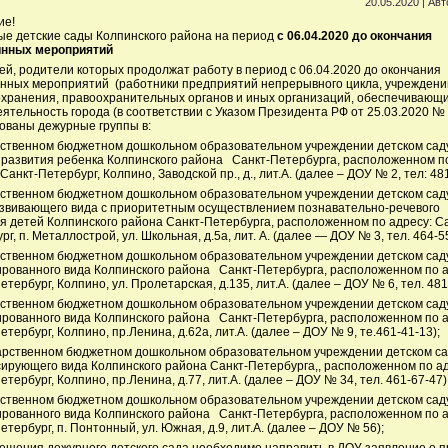
20.05.2020 | Ав
ие!
е детские сады Колпинского района на период
с 06.04.2020 до окончания
инных мероприятий
ей, родители которых продолжат работу в период с 06.04.2020 до окончания
нных мероприятий (работники предприятий непрерывного цикла, учреждени
хранения, правоохранительных органов и иных организаций, обеспечивающ
ятельность города (в соответствии с Указом Президента РФ от 25.03.2020 № 
ованы дежурные группы в:
ственном бюджетном дошкольном образовательном учреждении детском сад
развития ребенка Колпинского района Санкт-Петербурга, расположенном п
Санкт-Петербург, Колпино, Заводской пр., д., лит.А. (далее – ДОУ № 2, тел: 48
рственном бюджетном дошкольном образовательном учреждении детском са
вивающего вида с приоритетным осуществлением познавательно-речевого
я детей Колпинского района Санкт-Петербурга, расположенном по адресу: Са
рг, п. Металлострой, ул. Школьная, д.5а, лит. А. (далее — ДОУ № 3, тел. 464-55
ственном бюджетном дошкольном образовательном учреждении детском сад
рованного вида Колпинского района Санкт-Петербурга, расположенном по а
етербург, Колпино, ул. Пролетарская, д.135, лит.А. (далее – ДОУ № 6, тел. 481
ственном бюджетном дошкольном образовательном учреждении детском сад
рованного вида Колпинского района Санкт-Петербурга, расположенном по а
етербург, Колпино, пр.Ленина, д.62а, лит.А. (далее – ДОУ № 9, те.461-41-13);
арственном бюджетном дошкольном образовательном учреждении детском с
ирующего вида Колпинского района Санкт-Петербурга,, расположенном по ад
етербург, Колпино, пр.Ленина, д.77, лит.А. (далее – ДОУ № 34, тел. 461-67-47)
ственном бюджетном дошкольном образовательном учреждении детском сад
рованного вида Колпинского района Санкт-Петербурга, расположенном по а
етербург, п. Понтонный, ул. Южная, д.9, лит.А. (далее – ДОУ № 56);
ещения дежурного детского сада необходимо направить в ДОУ заявление о 