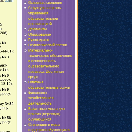
тор:
admin
Основные сведения
Структура и органы
управления
образовательной
организацией
й
их
Документы
206),
Образование
Руководство
у
№
Педагогический состав
о
Материально-
1-44-61);
техническое обеспечение
ду
№ 3
и оснащенность
нкт-
образовательного
-18);
процесса. Доступная
у
№ 6
среда
дресу:
Платные
-18-19);
образовательные услуги
у
№ 9
Финансово-
дресу:
хозяйственная
деятельность
аду
№
34
ресу:
Вакантные места для
;
приема (перевода)
у
№ 56
обучающихся
дресу:
Стипендии и меры
поддержки обучающихся
приеме