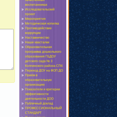
зачисленных
воспитанниках
Исследовательский
проект
Мероприятия
Методическая копилка
Противодействие
коррупции
Наставничество
Наши хвасталки
Образовательная
программа дошкольного
образования ГБДОУ
детского сада № 3
Колпинского района СПб
Переход ДОУ на ФОП ДО
Приём в
образовательную
организацию
Показатели и критерии
эффективности
деятельности ДОО
Публичный доклад
ПРОФЕССИОНАЛЬНЫЙ
СТАНДАРТ