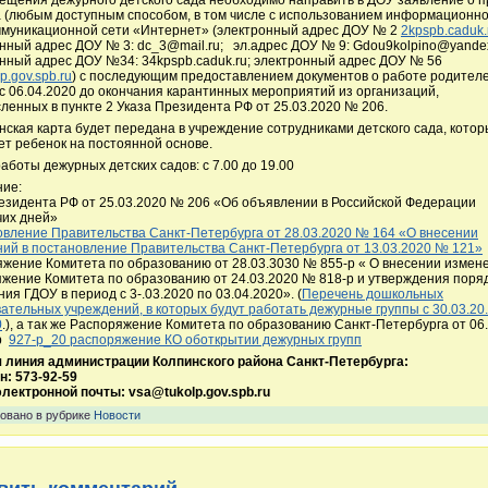
 (любым доступным способом, в том числе с использованием информационно
муникационной сети «Интернет» (электронный адрес ДОУ № 2
2kpspb.caduk.
нный адрес ДОУ № 3: dc_3@mail.ru; эл.адрес ДОУ № 9: Gdou9kolpino@yandex
нный адрес ДОУ №34: 34kpspb.caduk.ru; электронный адрес ДОУ № 56
p.gov.spb.ru
) с последующим предоставлением документов о работе родителе
с 06.04.2020 до окончания карантинных мероприятий из организаций,
ленных в пункте 2 Указа Президента РФ от 25.03.2020 № 206.
ская карта будет передана в учреждение сотрудниками детского сада, кото
т ребенок на постоянной основе.
аботы дежурных детских садов: с 7.00 до 19.00
ние:
езидента РФ от 25.03.2020 № 206 «Об объявлении в Российской Федерации
чих дней»
вление Правительства Санкт-Петербурга от 28.03.2020 № 164 «О внесении
ий в постановление Правительства Санкт-Петербурга от 13.03.2020 № 121»
жение Комитета по образованию от 28.03.3030 № 855-р « О внесении измен
жение Комитета по образованию от 24.03.2020 № 818-р и утверждения поря
ия ГДОУ в период с 3-.03.2020 по 03.04.2020». (
Перечень дошкольных
ательных учреждений, в которых будут работать дежурные группы с 30.03.20.
0
.), а так же Распоряжение Комитета по образованию Санкт-Петербурга от 06
-р
927-р_20 распоряжение КО оботкрытии дежурных групп
я линия администрации Колпинского района Санкт-Петербурга:
: 573-92-59
лектронной почты: vsa@tukolp.gov.spb.ru
овано в рубрике
Новости