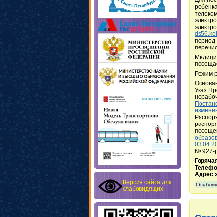
ребенка
телеком
электро
электро
ds56.kol
период 
перечис
Медицин
посещае
Режим р
Основа
Указ Пр
нерабо
Постано
изменен
Распоря
распоря
посещен
образов
03.04.2
№ 927
Горяча
Телефон
Адрес э
Версия сайта для
Опублик
слабовидящих