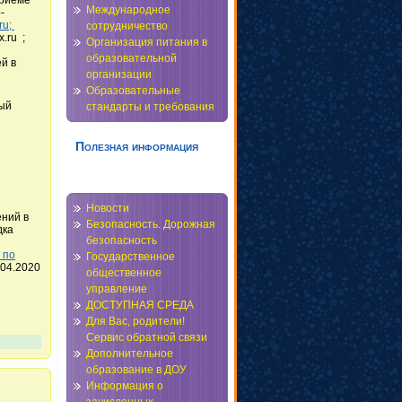
Международное
-
ru;
сотрудничество
.ru ;
Организация питания в
образовательной
й в
организации
Образовательные
рый
стандарты и требования
Полезная информация
Новости
ений в
Безопасность. Дорожная
дка
безопасность
 по
Государственное
.04.2020
общественное
управление
ДОСТУПНАЯ СРЕДА
Для Вас, родители!
Сервис обратной связи
Дополнительное
образование в ДОУ
Информация о