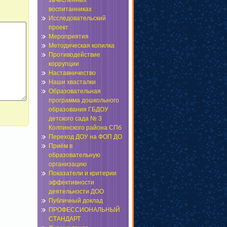
зачисленных
воспитанниках
Исследовательский
проект
Мероприятия
Методическая копилка
Противодействие
коррупции
Наставничество
Наши хвасталки
Образовательная
программа дошкольного
образования ГБДОУ
детского сада № 3
Колпинского района СПб
Переход ДОУ на ФОП ДО
Приём в
образовательную
организацию
Показатели и критерии
эффективности
деятельности ДОО
Публичный доклад
ПРОФЕССИОНАЛЬНЫЙ
СТАНДАРТ