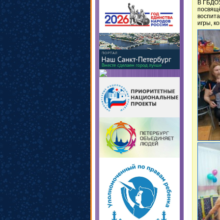
В ГБДОУ
посвящ
воспита
игры, к