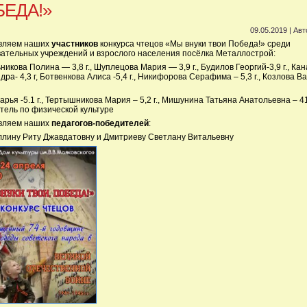
ЕДА!»
09.05.2019 | Ав
вляем наших
участников
конкурса чтецов «Мы внуки твои Победа!» среди
ательных учреждений и взрослого населения посёлка Металлострой:
никова Полина — 3,8 г., Шуплецова Мария — 3,9 г., Будилов Георгий-3,9 г., Ка
дра- 4,3 г, Ботвенкова Алиса -5,4 г., Никифорова Серафима – 5,3 г., Козлова В
арья -5.1 г., Тертышникова Мария – 5,2 г., Мишунина Татьяна Анатольевна – 41
тель по физической культуре
вляем наших
педагогов-победителей
:
лину Риту Джавдатовну и Дмитриеву Светлану Витальевну