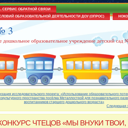
А. СЕРВИС ОБРАТНОЙ СВЯЗИ
СЛОВИЙ ОБРАЗОВАТЕЛЬНОЙ ДЕЯТЕЛЬНОСТИ ДОУ (ОПРОС)
НОКО
№ 3
е дошкольное образовательное учреждение детский сад 
изация исследовательского проекта: «Использование образовательного пот
окультурного пространства посёлка Металлострой для познавательного раз
воспитанников старшего дошкольного возраста»
Следующая 
КОНКУРС ЧТЕЦОВ «МЫ ВНУКИ ТВОИ,