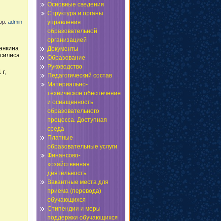
Основные сведения
Структура и органы
тор:
admin
управления
образовательной
организацией
нанкина
Документы
асилиса
Образование
Руководство
 г,
Педагогический состав
Материально-
техническое обеспечение
и оснащенность
образовательного
процесса. Доступная
среда
Платные
образовательные услуги
Финансово-
хозяйственная
деятельность
Вакантные места для
приема (перевода)
обучающихся
Стипендии и меры
поддержки обучающихся