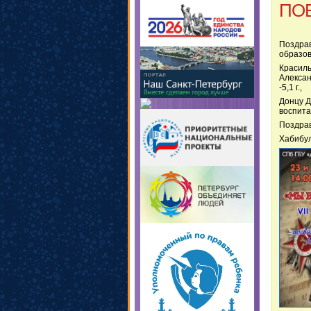
ПОБ
Поздра
образов
Красиль
Алексан
-5,1 г.,
Донцу Д
воспита
Поздра
Хабибул