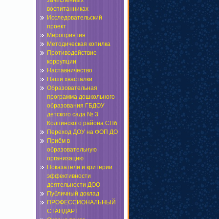
зачисленных
воспитанниках
Исследовательский
проект
Мероприятия
Методическая копилка
Противодействие
коррупции
Наставничество
Наши хвасталки
Образовательная
программа дошкольного
образования ГБДОУ
детского сада № 3
Колпинского района СПб
Переход ДОУ на ФОП ДО
Приём в
образовательную
организацию
Показатели и критерии
эффективности
деятельности ДОО
Публичный доклад
ПРОФЕССИОНАЛЬНЫЙ
СТАНДАРТ