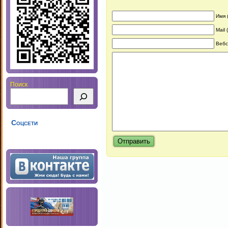
Имя 
Mail
Вебс
Поиск
Соцсети