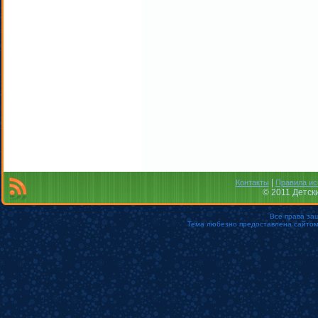
|
Контакты
Правила ис
© 2011 Детск
Все права за
Тема любезно предоставлена сайто