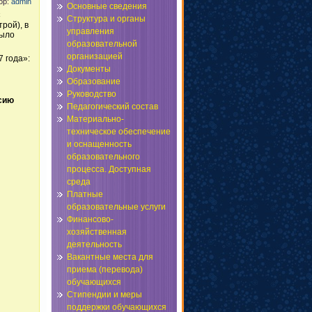
тор:
admin
Основные сведения
С
Структура и органы
рой), в
управления
было
образовательной
организацией
 года»:
Документы
Образование
Руководство
сию
Педагогический состав
Материально-
техническое обеспечение
и оснащенность
образовательного
процесса. Доступная
среда
Платные
образовательные услуги
Финансово-
хозяйственная
деятельность
Вакантные места для
приема (перевода)
обучающихся
Стипендии и меры
поддержки обучающихся