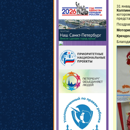
31 янва
Колпин
котором
предста
Поздрав
Мотори
Кренде
Благода