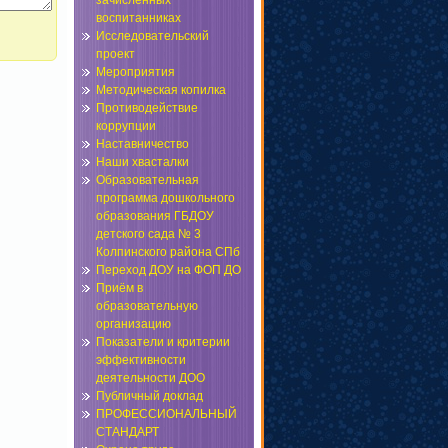
зачисленных
воспитанниках
Исследовательский
проект
Мероприятия
Методическая копилка
Противодействие
коррупции
Наставничество
Наши хвасталки
Образовательная
программа дошкольного
образования ГБДОУ
детского сада № 3
Колпинского района СПб
Переход ДОУ на ФОП ДО
Приём в
образовательную
организацию
Показатели и критерии
эффективности
деятельности ДОО
Публичный доклад
ПРОФЕССИОНАЛЬНЫЙ
СТАНДАРТ