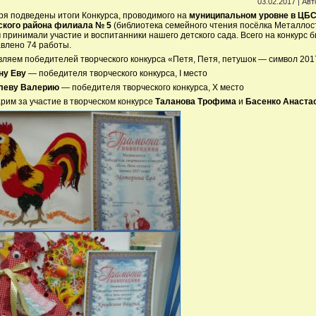
03.02.2017 | Ав
ря подведены итоги Конкурса, проводимого на
муниципальном уровне в ЦБ
ского района филиала № 5
(библиотека семейного чтения посёлка Металлост
 принимали участие и воспитанники нашего детского сада. Всего на конкурс 
влено 74 работы.
ляем победителей творческого конкурса «Петя, Петя, петушок — символ 2017
ну Еву
— победителя творческого конкурса, I место
леву Валерию
— победителя творческого конкурса, X место
рим за участие в творческом конкурсе
Таланова Трофима
и
Басенко Анаста