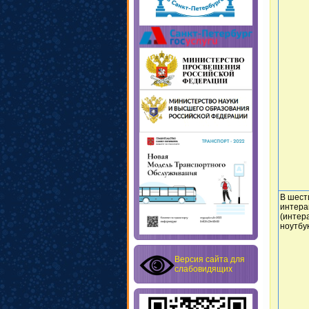
В шест
интера
(интер
ноутбук
Версия сайта для
слабовидящих