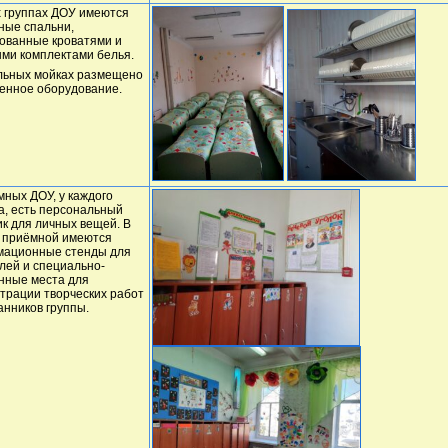
х группах ДОУ имеются
ные спальни,
ованные кроватями и
ми комплектами белья.
льных мойках размещено
енное оборудование.
мных ДОУ, у каждого
а, есть персональный
к для личных вещей. В
 приёмной имеются
ационные стенды для
лей и специально-
нные места для
трации творческих работ
анников группы.