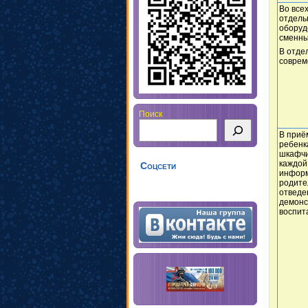
Во все
отдель
оборуд
сменны
В отде
соврем
Поиск
В приё
ребенк
шкафчи
каждой
Соцсети
информ
родите
отведе
демонс
воспит