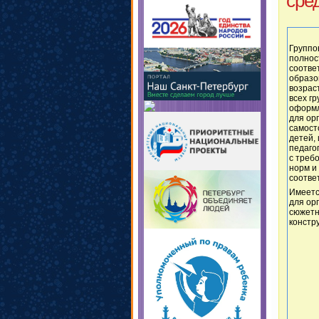
сре
Группо
полнос
соотве
образо
возрас
всех г
оформл
для ор
самост
детей,
педагог
с треб
норм и
соотве
Имеетс
для ор
сюжетн
констру