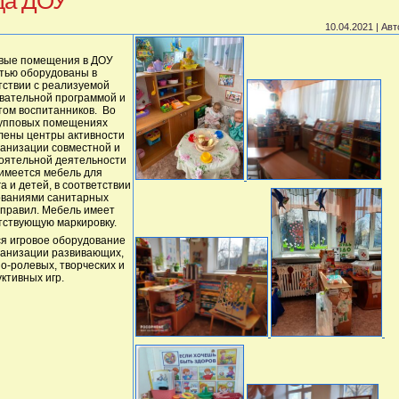
да ДОУ
10.04.2021 | Ав
вые помещения в ДОУ
тью оборудованы в
тствии с реализуемой
вательной программой и
том воспитанников. Во
рупповых помещениях
ены центры активности
ганизации совместной и
оятельной деятельности
 имеется мебель для
а и детей, в соответствии
ованиями санитарных
 правил. Мебель имеет
тствующую маркировку.
я игровое оборудование
ганизации развивающих,
о-ролевых, творческих и
ктивных игр.