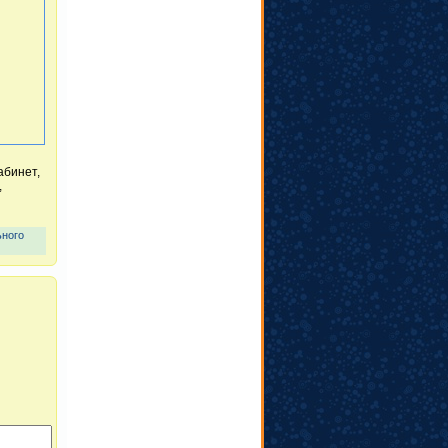
абинет,
,
ьного