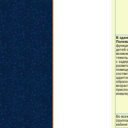
В здан
Полева
функци
детей 
возмож
тяжелы
с заде
развит
помеще
соотве
адапти
образо
возрас
приспо
инвали
Во все
(группа
кабине