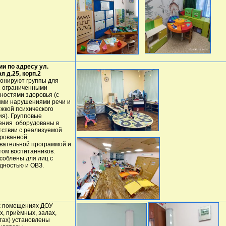
ии по адресу ул.
я д.25, корп.2
онируют группы для
с ограниченными
ностями здоровья (с
ми нарушениями речи и
ржкой психического
ия). Групповые
ния оборудованы в
тствии с реализуемой
рованной
вательной программой и
том воспитанников.
соблены для лиц с
дностью и ОВЗ.
х помещениях ДОУ
х, приёмных, залах,
тах) установлены