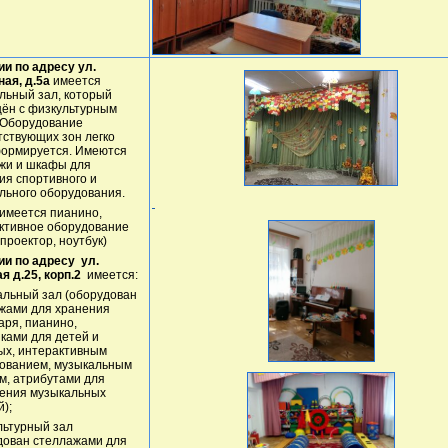
ии по адресу ул.
ая, д.5а
имеется
льный зал, который
ён с физкультурным
 Оборудование
тствующих зон легко
ормируется. Имеются
жи и шкафы для
ия спортивного и
льного оборудования.
 имеется пианино,
ктивное оборудование
 проектор, ноутбук)
ии по адресу ул.
я д.25, корп.2
имеется:
альный зал (оборудован
жами для хранения
аря, пианино,
иками для детей и
ых, интерактивным
ованием, музыкальным
м, атрибутами для
ения музыкальных
);
льтурный зал
дован стеллажами для