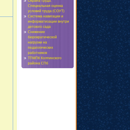
Охрана труда.
Специальная оценка
условий труда (СОУТ)
Система навигации и
информатизации внутри
детского сада
Снижение
бюрократической
нагрузки на
педагогических
работников
ТПМПК Колпинского
района СПб