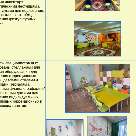
ия инвентаря,
тическими лестницами,
, дугами для подлезания,
вным инвентарём для
ения физкультурных
й)
ты специалистов ДОУ
ованы стеллажами для
ия оборудования для
ения коррекционных
й, детскими столами и
иками, зеркалами,
ными фланелеграфами и/
гнитными досками для
ения индивидуальных,
пповых коррекционных и
ающих занятий.