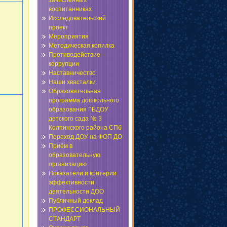
зачисленных
воспитанниках
Исследовательский
проект
Мероприятия
Методическая копилка
Противодействие
коррупции
Наставничество
Наши хвасталки
Образовательная
программа дошкольного
образования ГБДОУ
детского сада № 3
Колпинского района СПб
Переход ДОУ на ФОП ДО
Приём в
образовательную
организацию
Показатели и критерии
эффективности
деятельности ДОО
Публичный доклад
ПРОФЕССИОНАЛЬНЫЙ
СТАНДАРТ