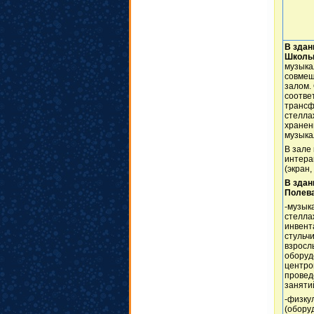
В здан
Школьн
музыка
совмещ
залом.
соотве
трансф
стелла
хранен
музыка
В зале
интера
(экран,
В здан
Полева
-музык
стелла
инвент
стульч
взросл
оборуд
центро
провед
занятий
-физку
(обору