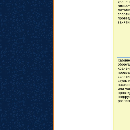
хранен
гимнас
матами
спорти
провед
заняти
Кабине
оборуд
хранен
провед
заняти
стульч
настен
или ма
провед
подгру
развив