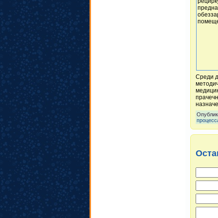
рецирк
предна
обезза
помеще
Среди д
методич
медицин
прачечн
назнач
Опублик
процесс
Оста