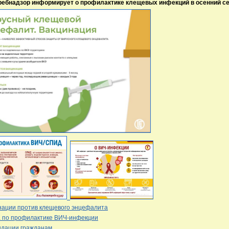
ребнадзор информирует о профилактике клещевых инфекций в осенний с
нации против клещевого энцефалита
а по профилактике ВИЧ-инфекции
ндации гражданам