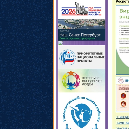
Роспот
о вакци
памятк
рекоме