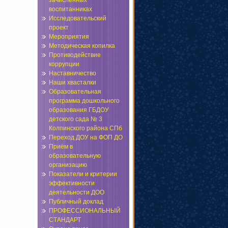
зачисленных
воспитанниках
Исследовательский
проект
Мероприятия
Методическая копилка
Противодействие
коррупции
Наставничество
Наши хвасталки
Образовательная
программа дошкольного
образования ГБДОУ
детского сада № 3
Колпинского района СПб
Переход ДОУ на ФОП ДО
Приём в
образовательную
организацию
Показатели и критерии
эффективности
деятельности ДОО
Публичный доклад
ПРОФЕССИОНАЛЬНЫЙ
СТАНДАРТ