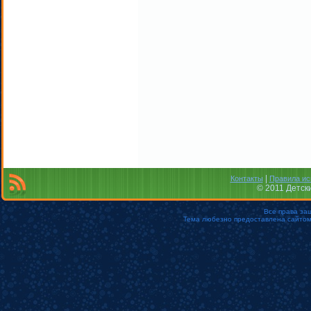
|
Контакты
Правила ис
© 2011 Детск
Все права за
Тема любезно предоставлена сайто