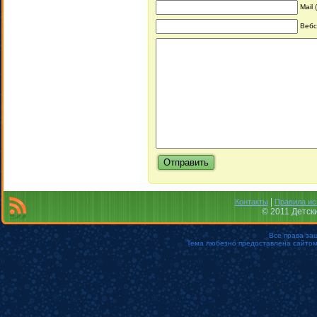
Mail
Вебс
|
Контакты
Правила ис
© 2011 Детск
Все права за
Тема любезно предоставлена сайто