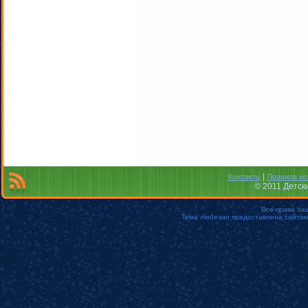
|
Контакты
Правила ис
© 2011 Детск
Все права за
Тема любезно предоставлена сайто