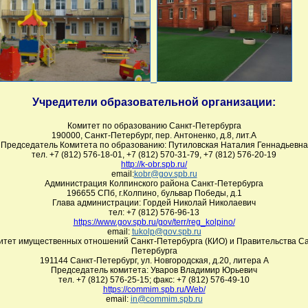
Учредители образовательной организации:
Комитет по образованию Санкт-Петербурга
190000, Санкт-Петербург, пер. Антоненко, д.8, лит.А
Председатель Комитета по образованию: Путиловская Наталия Геннадьевна
тел. +7 (812) 576-18-01, +7 (812) 570-31-79, +7 (812) 576-20-19
http://k-obr.spb.ru/
email:
kobr@gov.spb.ru
Администрация Колпинского района Санкт-Петербурга
196655 СПб, г.Колпино, бульвар Победы, д.1
Глава администрации: Гордей Николай Николаевич
тел: +7 (812) 576-96-13
https://www.gov.spb.ru/gov/terr/reg_kolpino/
email:
tukolp@gov.spb.ru
итет имущественных отношений Санкт-Петербурга (КИО) и Правительства Са
Петербурга
191144 Санкт-Петербург, ул. Новгородская, д.20, литера А
Председатель комитета: Уваров Владимир Юрьевич
тел. +7 (812) 576-25-15; факс: +7 (812) 576-49-10
https://commim.spb.ru/Web/
email:
in@commim.spb.ru