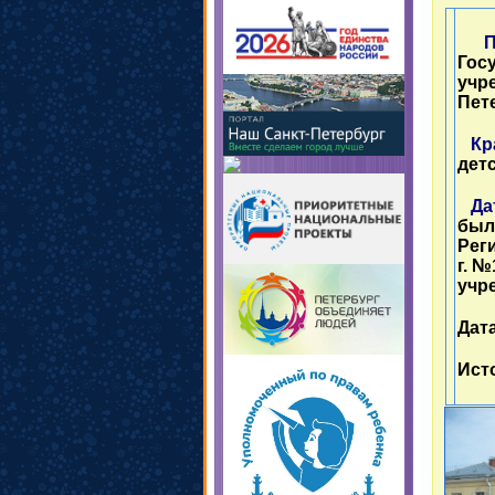
Гос
учр
Пет
Кра
дет
Дат
был
Рег
г. 
учр
Дата
Исто