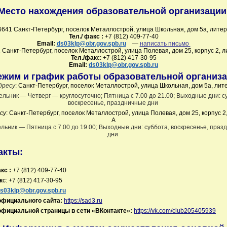
Место нахождения образовательной организации
6641 Санкт-Петербург, поселок Металлострой, улица Школьная, дом 5а, литер
Тел./ факс :
+7 (812) 409-77-40
Email:
ds03klp@obr.gov.spb.ru
—
написать письмо
 Санкт-Петербург, поселок Металлострой, улица Полевая, дом 25, корпус 2, л
Тел./фак
с: +7 (812) 417-30-95
Email:
ds03klp@obr.gov.spb.ru
ежим и график работы образовательной организ
дресу
:
Санкт-Петербург, поселок Металлострой, улица Школьная, дом 5а, лит
льник — Четверг — круглосуточно; Пятница с 7.00 до 21.00; Выходные дни: с
воскресенье, праздничные дни
су
: Санкт-Петербург, поселок Металлострой, улица Полевая, дом 25, корпус 2
А
льник — Пятница с 7.00 до 19.00; Выходные дни: суббота, воскресенье, праз
дни
акты:
кс :
+7 (812) 409-77-40
к
с: +7 (812) 417-30-95
s03klp@obr.gov.spb.ru
официального сайта:
https://sad3.ru
официальной страницы в сети «ВКонтакте»:
https://vk.com/club205405939