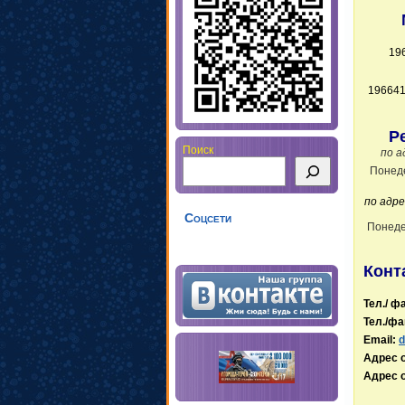
19
196641
Р
Поиск
по а
Понеде
по адре
Соцсети
Понеде
Конт
Тел./ фа
Тел./фа
Email:
d
Адрес 
Адрес 