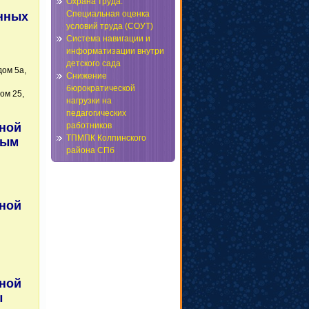
Охрана труда.
Специальная оценка
анных
условий труда (СОУТ)
Система навигации и
информатизации внутри
детского сада
дом 5а,
Снижение
бюрократической
ом 25,
нагрузки на
педагогических
ной
работников
ТПМПК Колпинского
ным
района СПб
ной
ной
ы