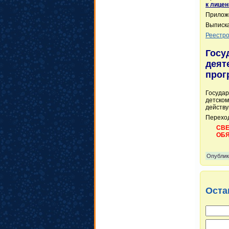
к лицен
Прилож
Выписка
Реестро
Госу
деят
прог
Государ
детском
действ
Перехо
СВЕ
ОБЯ
Опублик
Оста