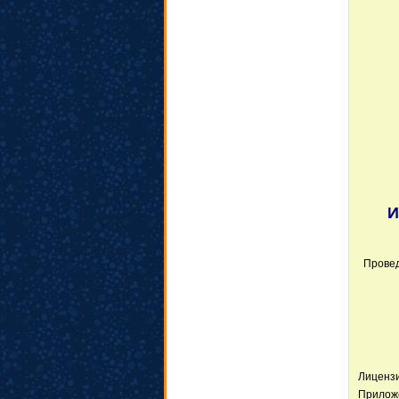
И
Провед
Лиценз
Приложе