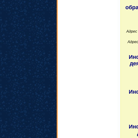
обра
Адрес
Адрес
Ин
де
Ин
Ин