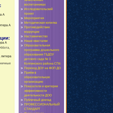
зачисленных
воспитанниках
:
Исследовательский
проект
а А
Мероприятия
Методическая копилка
итера А
Противодействие
коррупции
Наставничество
ации
:
Наши хвасталки
ера А
Образовательная
уббота,
программа дошкольного
образования ГБДОУ
, литера
детского сада № 3
дничные
Колпинского района СПб
Переход ДОУ на ФОП ДО
Приём в
образовательную
организацию
Показатели и критерии
эффективности
деятельности ДОО
Публичный доклад
ПРОФЕССИОНАЛЬНЫЙ
СТАНДАРТ