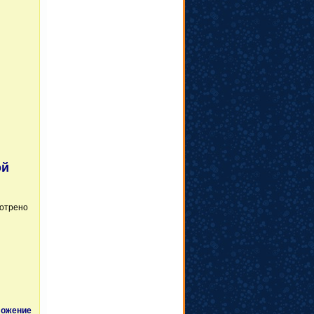
ой
мотрено
ожение