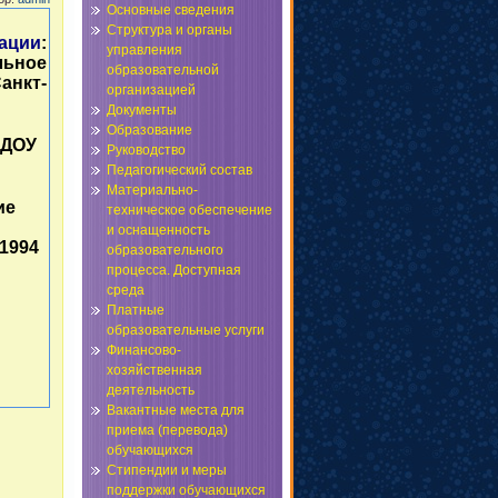
Основные сведения
Структура и органы
ации
:
управления
льное
образовательной
анкт-
организацией
Документы
Образование
БДОУ
Руководство
Педагогический состав
Материально-
ие
техническое обеспечение
и оснащенность
1994
образовательного
процесса. Доступная
среда
Платные
образовательные услуги
Финансово-
хозяйственная
деятельность
Вакантные места для
приема (перевода)
обучающихся
Стипендии и меры
поддержки обучающихся