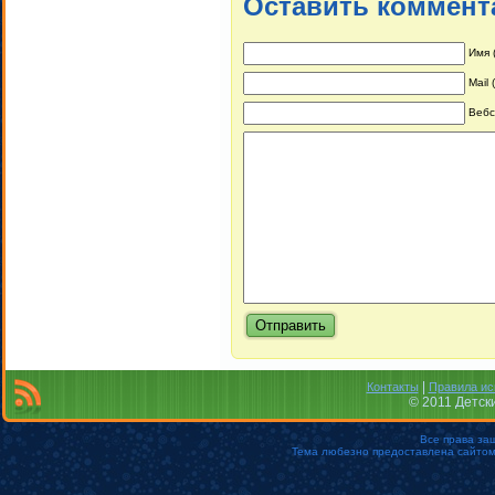
Оставить коммент
Имя 
Mail
Вебс
|
Контакты
Правила ис
© 2011 Детск
Все права за
Тема любезно предоставлена сайто