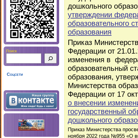
дошкольного образ
утверждении федера
образовательного с
образования
Приказ Министерст
Федерации от 21.01
Поиск
изменения в федер
образовательный ст
Соцсети
образования, утвер
Министерства образ
Федерации от 17 окт
о внесении измене
государственный об
дошкольного образ
Приказ Министерства просв
ноября 2022 года №955 «О в