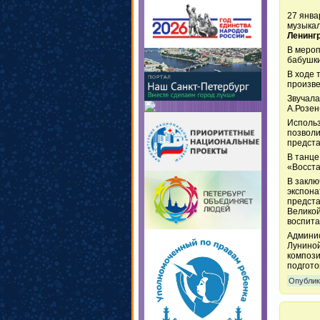
27 янва
музыка
Ленинг
В мероп
бабушки
В ходе 
произве
Звучала
А.Розен
Использ
позволи
предста
В танце
«Восста
В заклю
экспона
предста
Великой
воспита
Админис
Луниной
компози
подгото
Опублик