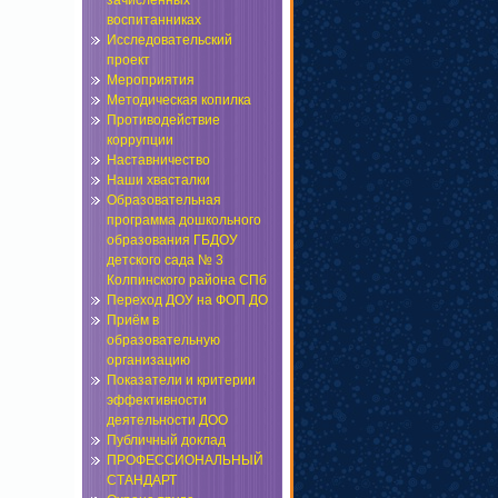
зачисленных
воспитанниках
Исследовательский
проект
Мероприятия
Методическая копилка
Противодействие
коррупции
Наставничество
Наши хвасталки
Образовательная
программа дошкольного
образования ГБДОУ
детского сада № 3
Колпинского района СПб
Переход ДОУ на ФОП ДО
Приём в
образовательную
организацию
Показатели и критерии
эффективности
деятельности ДОО
Публичный доклад
ПРОФЕССИОНАЛЬНЫЙ
СТАНДАРТ