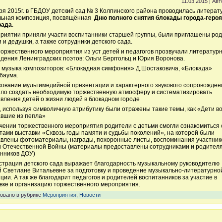
11.03.2015 | Ав
ря 2015г. в ГБДОУ детский сад № 3 Колпинского района проводилась литера
льная композиция, посвящённая
Дню полного снятия блокады города-героя
рада
.
риятии приняли участи воспитанники старшей группы, были приглашены род
 и дедушки, а также сотрудники детского сада.
торжественного мероприятия из уст детей и педагогов прозвучали литератур
дения Ленинградских поэтов: Ольги Берггольц и Юрия Воронова.
 музыка композиторов: «Блокадная симфония» Д.Шостаковича, «Блокада»
баума.
ование мультимедийной презентации и характерного звукового сопровожден
ло создать необходимую торжественную атмосферу и систематизировать
вления детей о жизни людей в блокадном городе
, используя символичную атрибутику были отражены такие темы, как «Дети в
вшие из пепла»
чении торжественного мероприятия родители с детьми смогли ознакомиться 
тами выставки «Сквозь годы памяти и судьбы поколений», на которой были
влены фотоматериалы, награды, похоронные листы, воспоминания участник
 Отечественной Войны (материалы предоставлены сотрудниками и родител
нников ДОУ)
трация детского сада выражает благодарность музыкальному руководителю
 Светлане Витальевне за подготовку и проведение музыкально-литературно
ции. А так же благодарит педагогов и родителей воспитанников за участие в
вке и организацию торжественного мероприятия.
овано в рубрике
Мероприятия
,
Новости