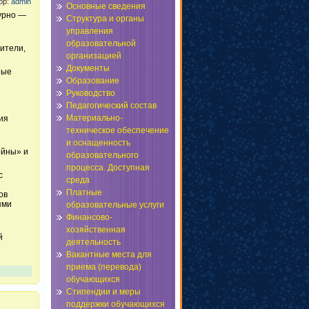
тор:
admin
Основные сведения
турно —
Структура и органы
управления
образовательной
ители,
организацией
Документы
ные
Образование
Руководство
Педагогический состав
Материально-
ия
техническое обеспечение
и оснащенность
ойны» и
образовательного
процесса. Доступная
с
среда
Платные
ов
ями
образовательные услуги
Финансово-
хозяйственная
й
деятельность
Вакантные места для
приема (перевода)
обучающихся
Стипендии и меры
поддержки обучающихся