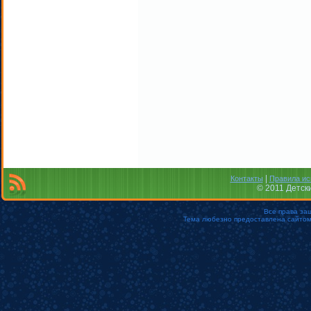
|
Контакты
Правила ис
© 2011 Детск
Все права за
Тема любезно предоставлена сайто