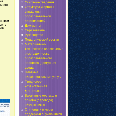
на
Основные сведения
ьного
Структура и органы
управления
образовательной
енькам
организацией
дить
Документы
ием
Образование
Руководство
Педагогический состав
Материально-
техническое обеспечение
и оснащенность
образовательного
процесса. Доступная
среда
Платные
образовательные услуги
Финансово-
хозяйственная
деятельность
Вакантные места для
приема (перевода)
обучающихся
Стипендии и меры
поддержки обучающихся