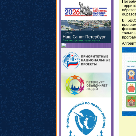
Петербу
террито
образов
образов
В ГБДОУ
програм
финанс
только 
програ
Алгорит