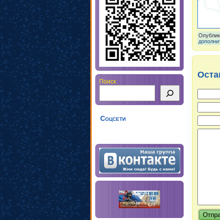
Опублик
дополни
Оста
Поиск
Соцсети