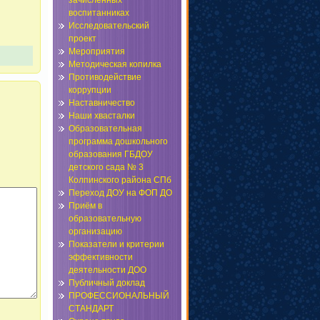
зачисленных
воспитанниках
Исследовательский
проект
Мероприятия
Методическая копилка
Противодействие
коррупции
Наставничество
Наши хвасталки
Образовательная
программа дошкольного
образования ГБДОУ
детского сада № 3
Колпинского района СПб
Переход ДОУ на ФОП ДО
Приём в
образовательную
организацию
Показатели и критерии
эффективности
деятельности ДОО
Публичный доклад
ПРОФЕССИОНАЛЬНЫЙ
СТАНДАРТ